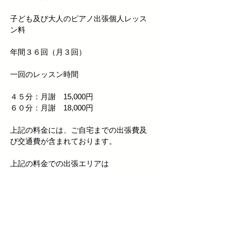
子ども及び大人のピアノ出張個人レッス
ン料
年間３６回（月３回）
一回のレッスン時間
４５分：月謝 15,000円
６０分：月謝 18,000円
上記の料金には、ご自宅までの出張費及
び交通費が含まれております。
上記の料金での出張エリアは
渋谷駅・代官山駅・中目黒駅・祐天寺
駅・学芸大学駅・都立大学駅・自由が丘
駅・
田園調布駅・多摩川駅・九品仏駅・
尾山台駅・等々力駅・上野毛駅・二子玉